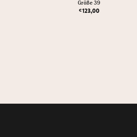
Größe 39
Größe 39
124,00
123,00
€
€