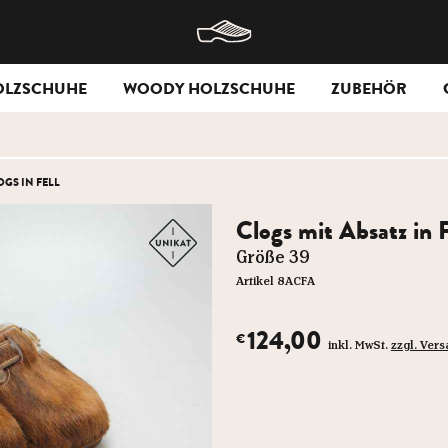
OLZSCHUHE
WOODY HOLZSCHUHE
ZUBEHÖR
OGS IN FELL
Clogs mit Absatz in F
Größe 39
Artikel 8ACFA
124,00
€
inkl. MwSt.
zzgl. Ver