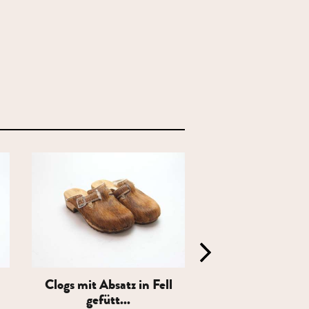
Clogs mit Absatz in Fell
Clogs mit Absatz
gefütt...
gefütt...