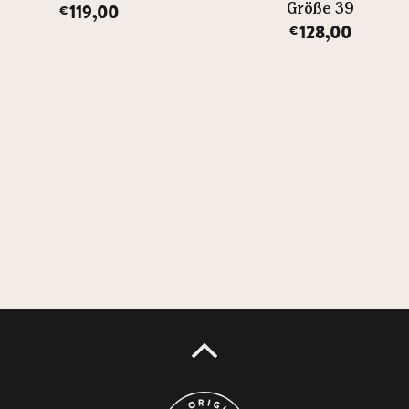
119,00
Größe 39
€
128,00
€
UP