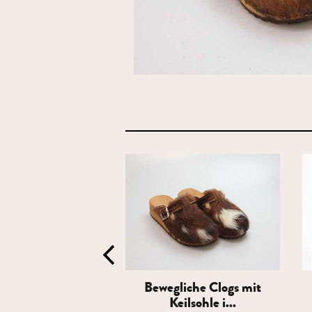
it Absatz in Fell
Bewegliche Clogs mit
gefütt...
Keilsohle i...