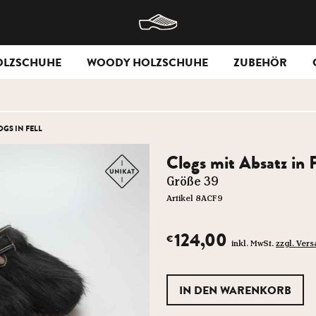
OLZSCHUHE
WOODY HOLZSCHUHE
ZUBEHÖR
OGS IN FELL
Clogs mit Absatz in F
Größe 39
Artikel 8ACF9
124,00
€
inkl. MwSt.
zzgl. Ver