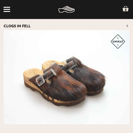
0
CLOGS IN FELL
Z
Z
ÜB