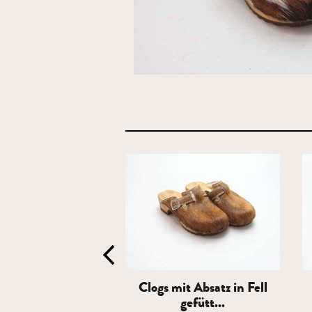
it Absatz in Fell
Clogs mit Absatz in Fell
gefütt...
gefütt...