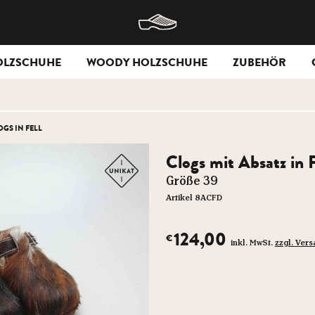
OLZSCHUHE
WOODY HOLZSCHUHE
ZUBEHÖR
OGS IN FELL
Clogs mit Absatz in F
Größe 39
Artikel 8ACFD
124,00
€
inkl. MwSt.
zzgl. Ver