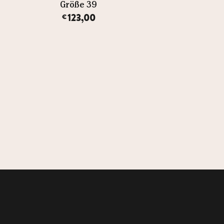
Größe 39
Größe 39
123,00
124,00
€
€