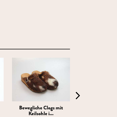
Bewegliche Clogs mit
Clogs mit Absatz
Keilsohle i...
gefütt...