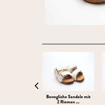
iche Sandale mit
Bewegliche Sandale mit
 Riemen ...
2 Riemen ...