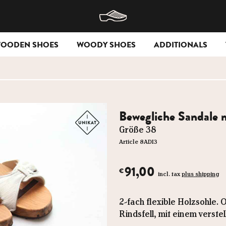
WOODEN SHOES
WOODY SHOES
ADDITIONALS
Bewegliche Sandale m
Größe 38
Article 8ADI3
91,00
€
incl. tax
plus shipping
2-fach flexible Holzsohle.
Rindsfell, mit einem verst