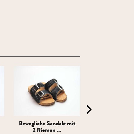
Bewegliche Sandale mit
Bewegliche Sand
2 Riemen ...
2 Riemen .