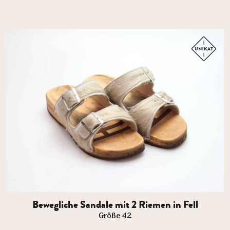
Bewegliche Sandale mit 2 Riemen in Fell
Größe 42