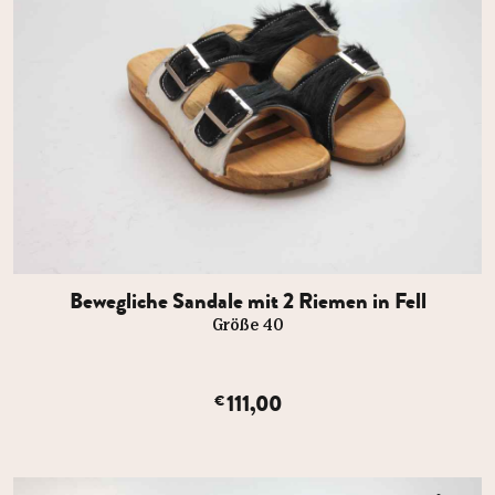
Bewegliche Sandale mit 2 Riemen in Fell
Größe 40
111,00
€