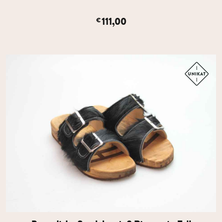
111,00
€