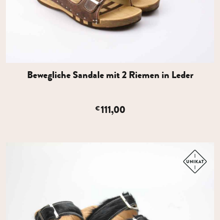
Bewegliche Sandale mit 2 Riemen in Leder
111,00
€