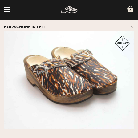
0
HOLZSCHUHE IN FELL
Z
Z
ÜB