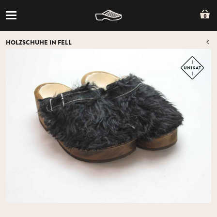
0
HOLZSCHUHE IN FELL
Z
Z
ÜB