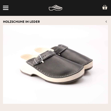
0
HOLZSCHUHE IN LEDER
Z
Z
ÜB