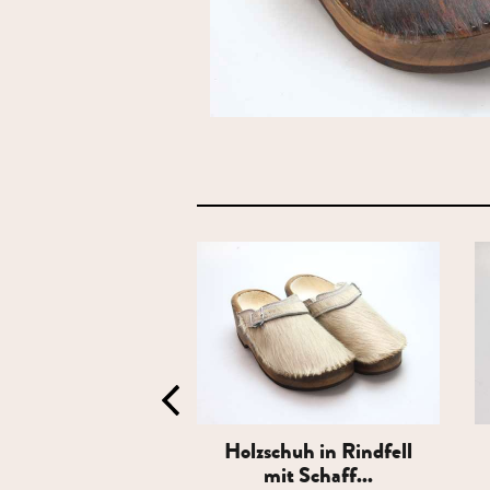
chuh in Rindfell
Holzschuh in Rindfell
it Schaff...
mit Schaff...