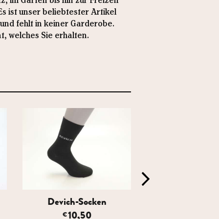
 im Garten bis hin zur Freizeit
 ist unser beliebtester Artikel
nd fehlt in keiner Garderobe.
t, welches Sie erhalten.
Devich-Socken
Holzschuh in Ri
mit Schaff.
10,50
€