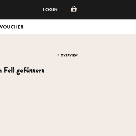
LOGIN
0
VOUCHER
OVERVIEW
n Fell gefüttert
g