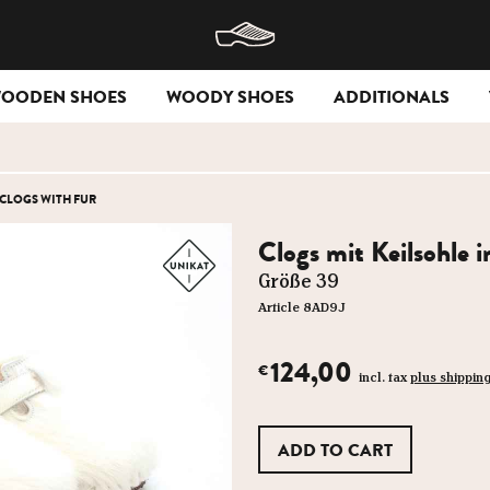
WOODEN SHOES
WOODY SHOES
ADDITIONALS
CLOGS WITH FUR
Clogs mit Keilsohle i
Größe 39
Article 8AD9J
124,00
€
incl. tax
plus shippin