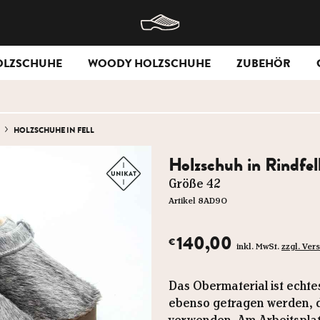
OLZSCHUHE
WOODY HOLZSCHUHE
ZUBEHÖR
HOLZSCHUHE IN FELL
Holzschuh in Rindfell
Größe 42
Artikel 8AD9O
140,00
€
inkl. MwSt.
zzgl. Ve
Das Obermaterial ist echte
ebenso getragen werden, da