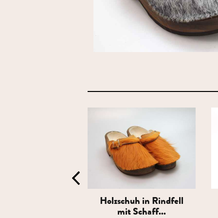
chuh in Rindfell
Holzschuh in Rindfell
it Schaff...
mit Schaff...