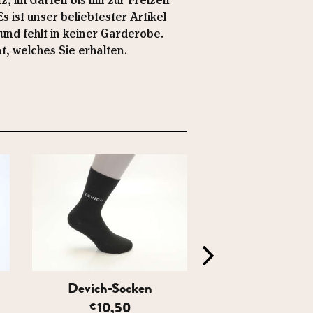
 im Garten bis hin zur Freizeit
 ist unser beliebtester Artikel
nd fehlt in keiner Garderobe.
t, welches Sie erhalten.
Devich-Socken
Holzschuh in Le
Schaffell..
10,50
€