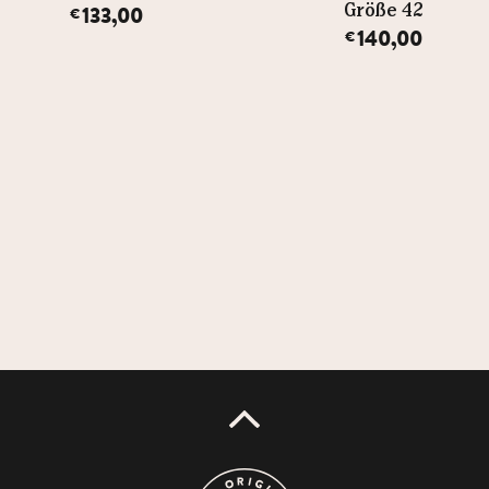
133,00
Größe 42
€
140,00
€
UP