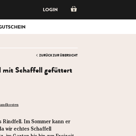
LOGIN
0
GUTSCHEIN
ZURÜCK ZUR ÜBERSICHT
 mit Schaffell gefüttert
rsandkosten
s Rindfell. Im Sommer kann er
 wir echtes Schaffell