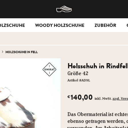
OLZSCHUHE
WOODY HOLZSCHUHE
ZUBEHÖR
HOLZSCHUHE IN FELL
Holzschuh in Rindfell
Größe 42
Artikel 8AD9L
140,00
€
inkl. MwSt.
zzgl. Ve
Das Obermaterial ist echte
ebenso getragen werden, da