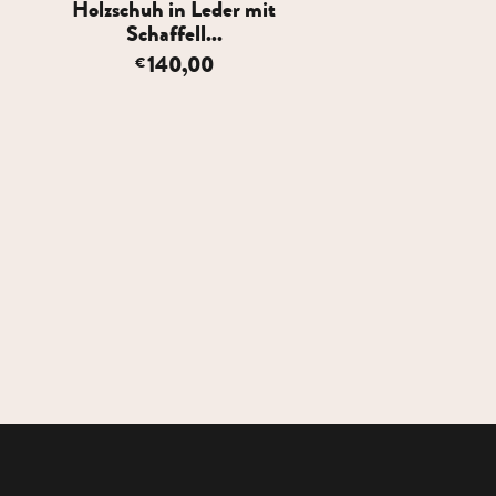
Holzschuh in Leder mit
Holzschuh in Ri
Schaffell...
mit Schaff.
140,00
Größe 42
€
140,00
€