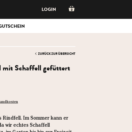
LOGIN
0
GUTSCHEIN
ZURÜCK ZUR ÜBERSICHT
 mit Schaffell gefüttert
rsandkosten
s Rindfell. Im Sommer kann er
 wir echtes Schaffell