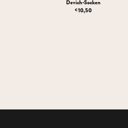
chuh in Rindfell
Devich-Socken
it Schaff...
10,50
€
Größe 42
140,00
€