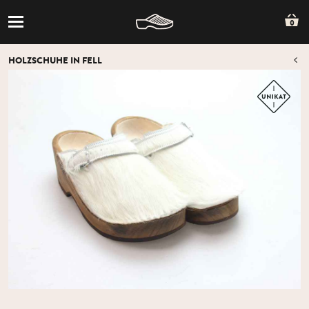
0
HOLZSCHUHE IN FELL
Z
Z
ÜB