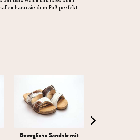
ie Sandale weich und leise beim
hnallen kann sie dem Fuß perfekt
Bewegliche Sandale mit
Bewegliche Sand