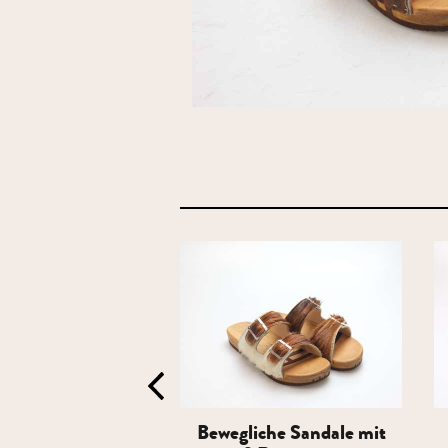
iche Sandale mit
Bewegliche Sandale mit