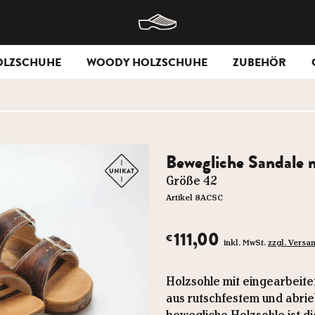
OLZSCHUHE
WOODY HOLZSCHUHE
ZUBEHÖR
Bewegliche Sandale m
Größe 42
Artikel 8ACSC
111,00
€
inkl. MwSt.
zzgl. Versa
Holzsohle mit eingearbeite
aus rutschfestem und abri