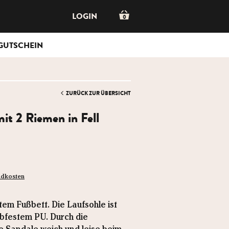
LOGIN
0
GUTSCHEIN
ZURÜCK ZUR ÜBERSICHT
it 2 Riemen in Fell
ndkosten
tem Fußbett. Die Laufsohle ist
ebfestem PU. Durch die