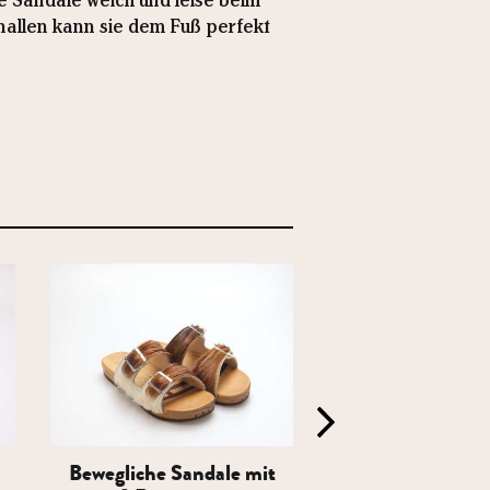
ie Sandale weich und leise beim
hnallen kann sie dem Fuß perfekt
Bewegliche Sandale mit
Bewegliche Sand