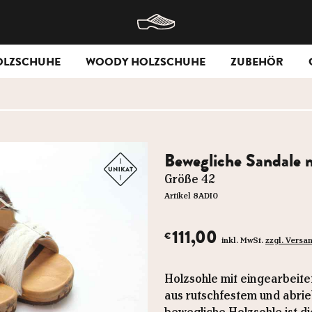
OLZSCHUHE
WOODY HOLZSCHUHE
ZUBEHÖR
Bewegliche Sandale m
Größe 42
Artikel 8ADI0
111,00
€
inkl. MwSt.
zzgl. Versa
Holzsohle mit eingearbeite
aus rutschfestem und abri