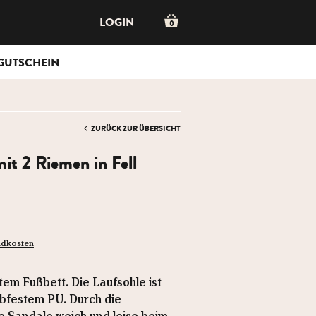
LOGIN
0
GUTSCHEIN
ZURÜCK ZUR ÜBERSICHT
it 2 Riemen in Fell
ndkosten
tem Fußbett. Die Laufsohle ist
ebfestem PU. Durch die