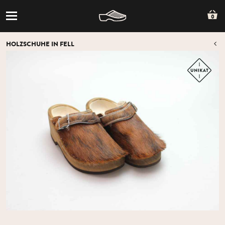
0
HOLZSCHUHE IN FELL
Z
Z
ÜB