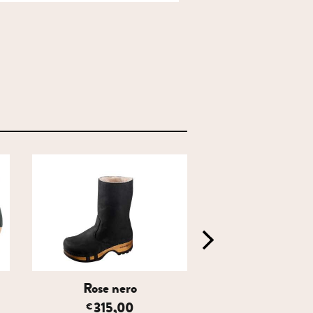
Rose nero
Pascal Cervo
315,00
349,00
€
€