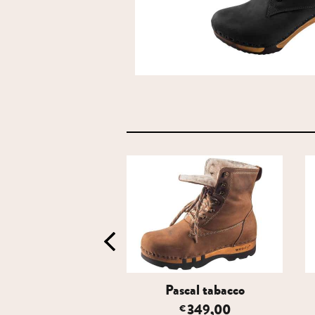
Anne nero
Pascal tabacco
289,00
349,00
€
€