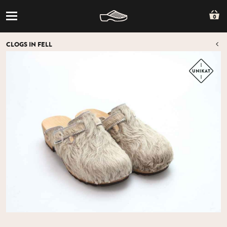
0
CLOGS IN FELL
Z
Z
ÜB