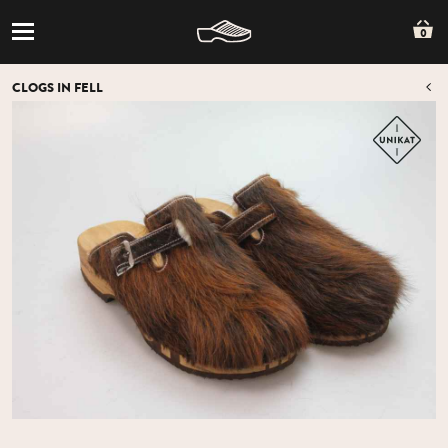
0
CLOGS IN FELL
Z
Z
ÜB