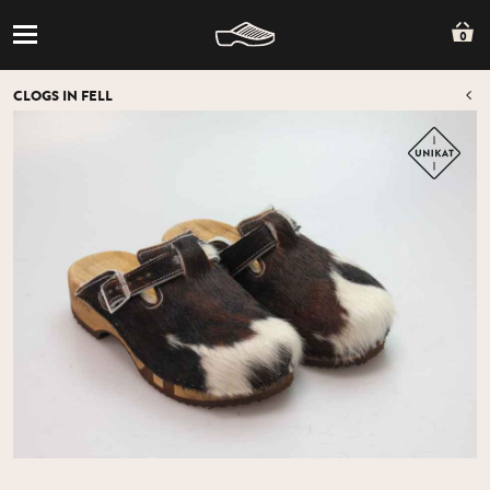
0
CLOGS IN FELL
Z
Z
ÜB